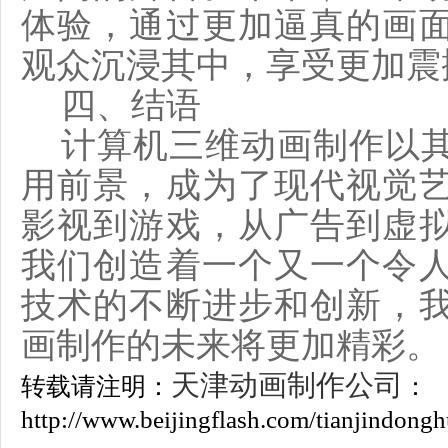
体验，通过更加逼真的画
观众沉浸其中，享受更加震
四、结语
计算机三维动画制作以
用前景，成为了现代视觉
影视到游戏，从广告到虚
我们创造着一个又一个令
技术的不断进步和创新，
画制作的未来将更加精彩。
天津动画制作公司
转载请注明：
：
http://www.beijingflash.com/tianjindongh