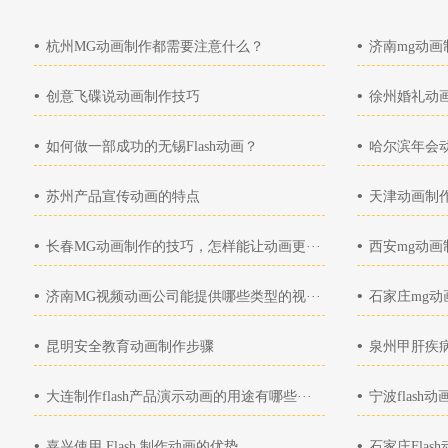
•
•
杭州MG动画制作都需要注意什么？
济南mg动画
•
•
创意飞碟说动画制作技巧
徐州婚礼动画
•
•
如何做一部成功的无锡Flash动画？
哈尔滨年会
•
•
苏州产品宣传动画的特点
天津动画制作
•
•
长春MG动画制作的技巧，怎样能让动画更···
西安mg动
•
•
济南MG视频动画公司能提供哪些类型的视···
石家庄mg动
•
•
昆明安全教育动画制作步骤
泉州甲肝疾
•
•
大连制作flash产品演示动画的用途有哪些···
宁波flash
•
•
嘉兴使用 Flash 制作动画的优势
石家庄Fla