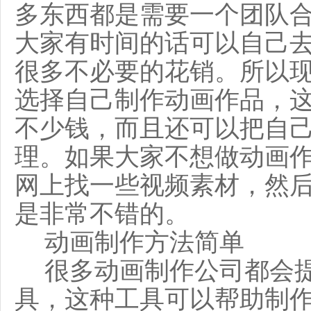
多东西都是需要一个团队
大家有时间的话可以自己
很多不必要的花销。所以
选择自己制作动画作品，
不少钱，而且还可以把自
理。如果大家不想做动画
网上找一些视频素材，然
是非常不错的。
动画制作方法简单
很多动画制作公司都会
具，这种工具可以帮助制