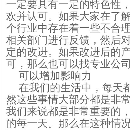
一定要具有一定的特色性
欢并认可。如果大家在了
个行业中存在着一些不合
相关部门进行反馈，然后
定的改进。如果改进后的
可，那么也可以找专业公
可以增加影响力
在我们的生活中，每天
然这些事情大部分都是非
我们来说都是非常重要的
的每一天。那么在这种情