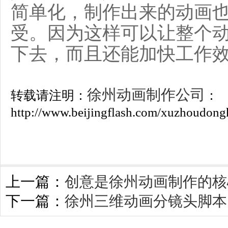
简单化，制作出来的动画
受。因为这样可以让整个
下去，而且还能加快工作
徐州动画制作公司
转载请注明：
：
http://www.beijingflash.com/xuzhoudong
上一篇：
创意是徐州动画制作的核
下一篇：
徐州三维动画分镜头脚本