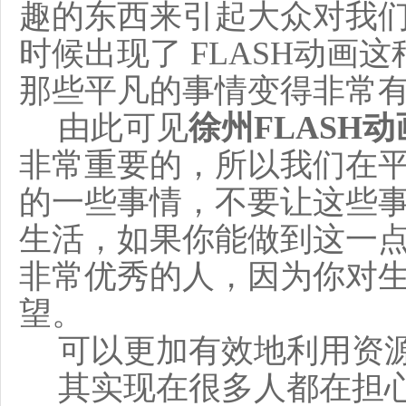
趣的东西来引起大众对我
时候出现了
FLASH动画
那些平凡的事情变得非常
由此可见
徐州
FLASH动
非常重要的，所以我们在
的一些事情，不要让这些
生活，如果你能做到这一
非常优秀的人，因为你对
望。
可以更加有效地利用资
其实现在很多人都在担