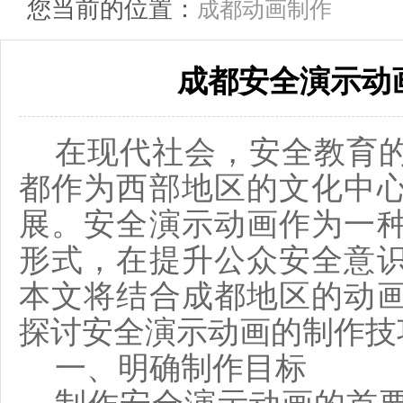
您当前的位置：
成都动画制作
成都安全演示动
在现代社会，安全教育
都作为西部地区的文化中
展。安全演示动画作为一
形式，在提升公众安全意
本文将结合成都地区的动
探讨安全演示动画的制作技
一、明确制作目标