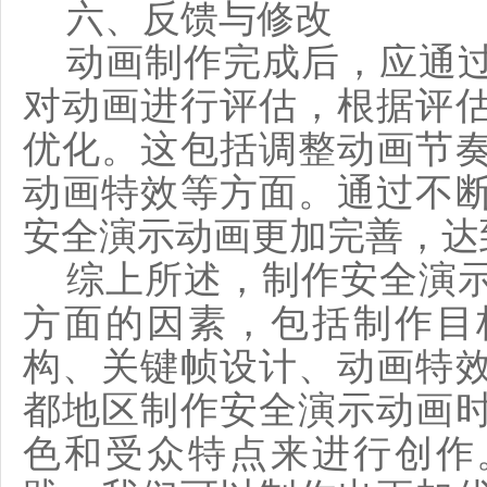
六、反馈与修改
动画制作完成后，应通
对动画进行评估，根据评
优化。这包括调整动画节
动画特效等方面。通过不
安全演示动画更加完善，达
综上所述，制作安全演
方面的因素，包括制作目
构、关键帧设计、动画特
都地区制作安全演示动画
色和受众特点来进行创作